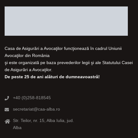
Casa de Asigurări a Avocaţilor funcţionează în cadrul Uniunii
Avocaţilor din România
şi este organizată pe baza prevederilor legii şi ale Statutului Casei
de Asigurări a Avocaţilor.
De peste 25 de ani alături de dumneavoastră!
+40 (0)258-818545
secretariat@caa-alba.ro
Str. Teilor, nr. 15, Alba Iulia, jud.
Alba