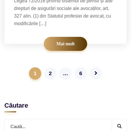
Legea 72/2016 privind sistemul de pensii și alte
drepturi de asigurări sociale ale avocaților, art.
327 alin. (1) din Statutul profesiei de avocat, cu
modificările […]
Mai mult
1
2
…
6
Căutare