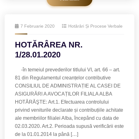
7 Februarie 2020
Hotărâri Și Procese Verbale
HOTĂRÂREA NR.
1/28.01.2020
-în temeiul prevederilor titlului VI, art. 66 – art.
81 din Regulamentul creanțelor contributive
CONSILIUL DE ADMINISTRAȚIE AL CASEI DE
ASIGURĂRI A AVOCAȚILOR FILIALA ALBA
HOTĂRĂŞTE: Art.1. Efectuarea controlului
privind veniturile declarate și contribuțiile achitate
ale membriilor filialei Alba, începând cu data de
02.03.2020. Art.2. Perioada supusă verificării este
de la 01.01.2014 la până […]