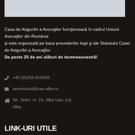
Casa de Asigurări a Avocaţilor funcţionează în cadrul Uniunii
Avocaţilor din România
şi este organizată pe baza prevederilor legii şi ale Statutului Casei
de Asigurări a Avocaţilor.
De peste 25 de ani alături de dumneavoastră!
+40 (0)258-818545
secretariat@caa-alba.ro
Str. Teilor, nr. 15, Alba Iulia, jud.
Alba
LINK-URI UTILE