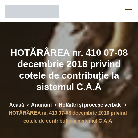
HOTĂRÂREA nr. 410 07-08
decembrie 2018 privind
cotele de contribuție la
sistemul C.A.A
Acasă
Anunțuri
Hotărâri și procese verbale
HOTĂRÂREA nr. 410 07-08 decembrie 2018 privind
cotele de contribuție la sistemul C.A.A