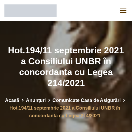
Hot.194/11 septembrie 2021
a Consiliului UNBR în
concordanta cu Legea
214/2021
Acasă
Anunțuri
Comunicate Casa de Asigurări
Hot.194/11 septembrie 2021 a Consiliului UNBR în
concordanta cu Legea 214/2021