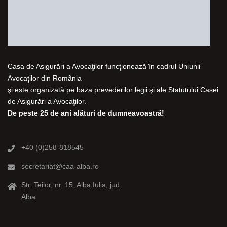
Casa de Asigurări a Avocaţilor funcţionează în cadrul Uniunii
Avocaţilor din România
şi este organizată pe baza prevederilor legii şi ale Statutului Casei
de Asigurări a Avocaţilor.
De peste 25 de ani alături de dumneavoastră!
+40 (0)258-818545
secretariat@caa-alba.ro
Str. Teilor, nr. 15, Alba Iulia, jud.
Alba