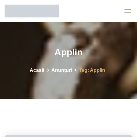
Applin
Acasă
Anunțuri
Tag: Applin