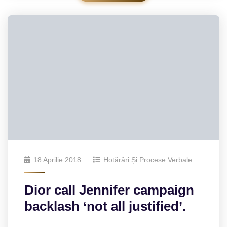
18 Aprilie 2018
Hotărâri Și Procese Verbale
Dior call Jennifer campaign
backlash ‘not all justified’.