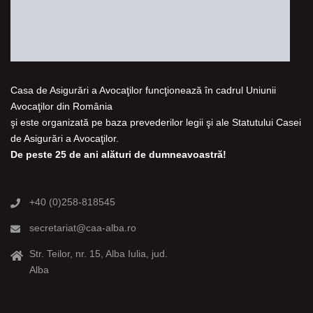
Casa de Asigurări a Avocaţilor funcţionează în cadrul Uniunii
Avocaţilor din România
şi este organizată pe baza prevederilor legii şi ale Statutului Casei
de Asigurări a Avocaţilor.
De peste 25 de ani alături de dumneavoastră!
+40 (0)258-818545
secretariat@caa-alba.ro
Str. Teilor, nr. 15, Alba Iulia, jud.
Alba