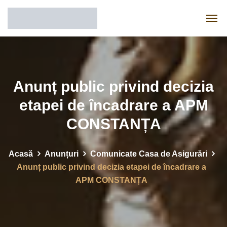
Anunț public privind decizia
etapei de încadrare a APM
CONSTANȚA
Acasă
Anunțuri
Comunicate Casa de Asigurări
Anunț public privind decizia etapei de încadrare a
APM CONSTANȚA