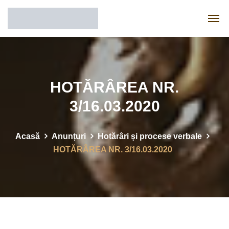
HOTĂRÂREA NR.
3/16.03.2020
Acasă
Anunțuri
Hotărâri și procese verbale
HOTĂRÂREA NR. 3/16.03.2020