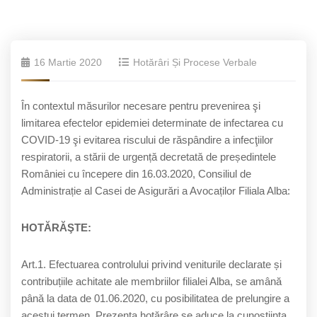
16 Martie 2020
Hotărâri Și Procese Verbale
În contextul măsurilor necesare pentru prevenirea şi
limitarea efectelor epidemiei determinate de infectarea cu
COVID-19 şi evitarea riscului de răspândire a infecţiilor
respiratorii, a stării de urgență decretată de președintele
României cu începere din 16.03.2020, Consiliul de
Administrație al Casei de Asigurări a Avocaților Filiala Alba:
HOTĂRĂŞTE:
Art.1. Efectuarea controlului privind veniturile declarate și
contribuțiile achitate ale membriilor filialei Alba, se amână
până la data de 01.06.2020, cu posibilitatea de prelungire a
acestui termen. Prezenta hotărâre se aduce la cunoștiința