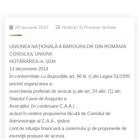
28 Ianuarie 2015
Hotărâri Și Procese Verbale
UNIUNEA NAŢIONALĂ A BAROURILOR DIN ROMÂNIA
CONSILIUL UNIUNII
HOTĂRÂREA nr. 1034
13 decembrie 2014
În conformitate cu dispozițiile art. 66 lit. r) din Legea 51/1995
privind organizarea și
exercitarea profesiei de avocat şi ale art. 24 alin. (1) din
Statutul Casei de Asigurări a
Avocaților (în continuare C.A.A.) ,
având în vedere propunerea făcută de Consiliul de
Administraţie al C.A.A., ţinând
cont de situaţia financiară a sistemului şi de propunerile de
investiţii propuse de acesta