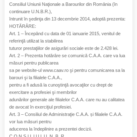
Consiliul Uniunii Naţionale a Barourilor din România (în
continuare U.N.B.R.),
întrunit în şedinţa din 13 decembrie 2014, adoptă prezenta:
HOTĂRÂRE:
Art. 1 – Începând cu data de 01 ianuarie 2015, venitul de
referinţă utilizat la stabilirea
tuturor prestaţiilor de asigurări sociale este de 2.428 lei.
Art. 2 – Prezenta hotărâre se comunică C.A.A. care va lua
măsuri pentru publicarea
sa pe website-ul www.caav.ro şi pentru comunicarea sa la
barouri şi la filialele C.A.A.,
pentru a fi adusă la cunoştinţă avocaţilor cu drept de
exercitare a profesiei şi membrilor
adunărilor generale ale filialelor C.A.A. care nu au calitatea
de avocat în exerciţiul profesiei.
Art. 3 – Consiliul de Administraţie C.A.A. și filialele C.A.A.
vor lua măsuri pentru
aducerea la îndeplinire a prezentei decizii.
C O N S I L I U L U. N. B. R.