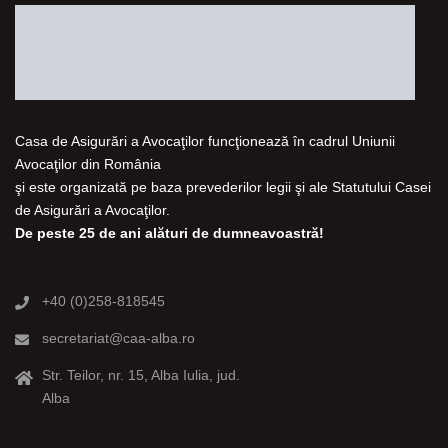
Casa de Asigurări a Avocaţilor funcţionează în cadrul Uniunii
Avocaţilor din România
şi este organizată pe baza prevederilor legii şi ale Statutului Casei
de Asigurări a Avocaţilor.
De peste 25 de ani alături de dumneavoastră!
+40 (0)258-818545
secretariat@caa-alba.ro
Str. Teilor, nr. 15, Alba Iulia, jud.
Alba